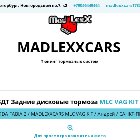
етербург
,
Новгородский пр.7, к2
+79046449464
madlexxcars178
MADLEXXCARS­­
Тюнинг тормозных систем 
 ЗДТ Задние дисковые тормоза 
MLC VAG KIT
ODA FABIA 2 / MADLEXXCARS MLC VAG KIT / Андрей / САНКТ-
Для просмотра нажмите на фото